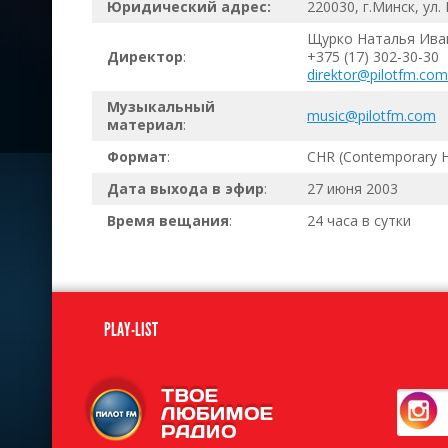
Юридический адрес:
220030, г.Минск, ул.
Щурко Наталья Ива
Директор
:
+375 (17) 302-30-30
direktor@pilotfm.com
Музыкальный
music@pilotfm.com
материал
:
Формат
:
CHR (Contemporary H
Дата выхода в эфир
:
27 июня 2003
Время вещания
:
24 часа в сутки
PLAY-LIST