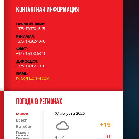
КОНТАКТНАЯ ИНФОРМАЦИЯ
ПРЯМОЙ ЭФИР:
+375 (17) 370-15-15
РЕКЛАМА:
+375 (17) 302-10-10
ФАКС:
+375 (17) 370-68-41
ДИРЕКЦИЯ:
+375 (17) 302-30-30
EMAIL:
INFO@PILOTFM.COM
ПОГОДА В РЕГИОНАХ
07 августа 2026
Минск
Брест
+19
Витебск
Гомель
днем:
+18
Гродно