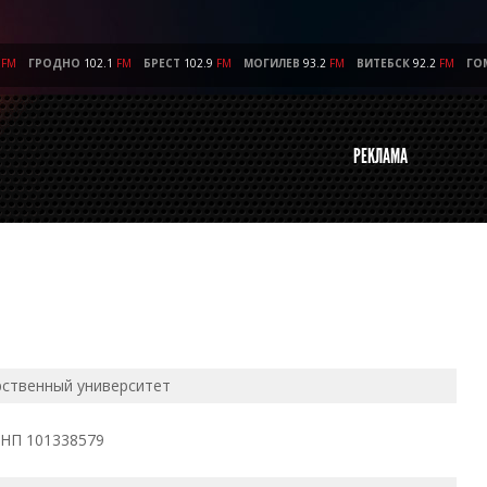
FM
ГРОДНО
102.1
FM
БРЕСТ
102.9
FM
МОГИЛЕВ
93.2
FM
ВИТЕБСК
92.2
FM
ГО
РЕКЛАМА
рственный университет
УНП 101338579