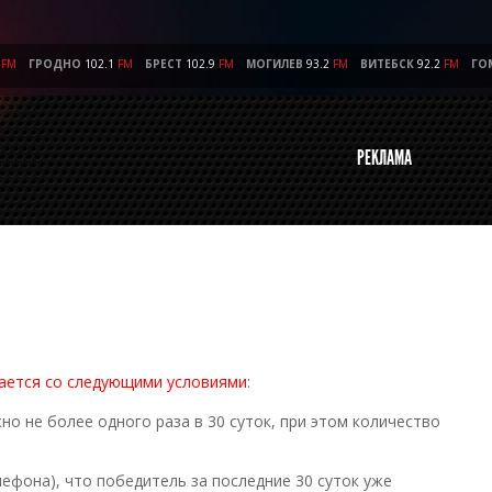
FM
ГРОДНО
102.1
FM
БРЕСТ
102.9
FM
МОГИЛЕВ
93.2
FM
ВИТЕБСК
92.2
FM
ГО
РЕКЛАМА
шается со следующими условиями
:
о не более одного раза в 30 суток, при этом количество
лефона), что победитель за последние 30 суток уже