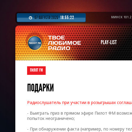
МИНСК
101.2
07 АВГУСТА 2026
18:55:22
PLAY-LIST
ПИЛОТ FM
ПОДАРКИ
Радиослушатель при участии в розыгрышах согла
- Выиграть приз в прямом эфире Пилот ФМ возможн
попыток неограничено;
- При обнаружении факта (например, по номеру те