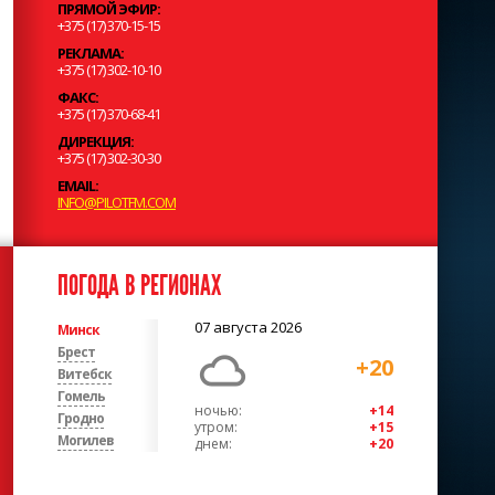
ПРЯМОЙ ЭФИР:
+375 (17) 370-15-15
РЕКЛАМА:
+375 (17) 302-10-10
ФАКС:
+375 (17) 370-68-41
ДИРЕКЦИЯ:
+375 (17) 302-30-30
EMAIL:
INFO@PILOTFM.COM
ПОГОДА В РЕГИОНАХ
07 августа 2026
Минск
Брест
+20
Витебск
Гомель
ночью:
+14
Гродно
утром:
+15
Могилев
днем:
+20